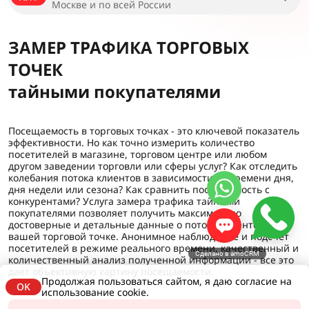
Москве и по всей России
ЗАМЕР ТРАФИКА ТОРГОВЫХ
ТОЧЕК
тайными покупателями
Посещаемость в торговых точках - это ключевой показатель
эффективности. Но как точно измерить количество
посетителей в магазине, торговом центре или любом
другом заведении торговли или сферы услуг? Как отследить
колебания потока клиентов в зависимости от времени дня,
дня недели или сезона? Как сравнить посещаемость с
конкурентами? Услуга замера трафика тайными
покупателями позволяет получить максимально
достоверные и детальные данные о потоке клиентов в
вашей торговой точке. Анонимное наблюдение и подсчет
посетителей в режиме реального времени, качественный и
Сделано в amoCRM
количественный анализ полученной информации - все это
дает объективную картину посещаемости.
Продолжая пользоваться сайтом, я даю согласие на
OK
использование cookie.