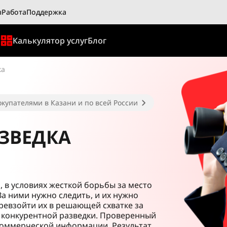
ы
Работа
Поддержка
ы
Калькулятор услуг
Блог
ка
купателями в Казани и по всей России
ЗВЕДКА
, в условиях жесткой борьбы за место
За ними нужно следить, и их нужно
превзойти их в решающей схватке за
а конкурентной разведки. Проверенный
коммерческой информации. Результат