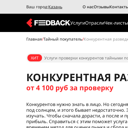
Ваш город:
Казань
О нас
Отзывы
Контакт
Услуги
Отрасли
Чек-лист
Главная
/
Тайный покупатель
/
Конкурентная развед
ХИТ
Услуги проверки конкурентов тайными по
КОНКУРЕНТНАЯ РА
от 4 100 руб за проверку
Конкурентов нужно знать в лицо. Но сегодня
под солнцем, и этого бывает недостаточно. 
изучать. Чтобы сначала дорасти, а после и 
прибыль. Справиться с этим поможет услуг
временем метод для оценки рынка и сбора 