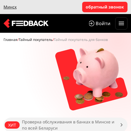
Минск
обратный звонок
Войти
Главная
/
Тайный покупатель
/
Тайный покупатель для банков
Проверка обслуживания в банках в Минске и
ХИТ
по всей Беларуси