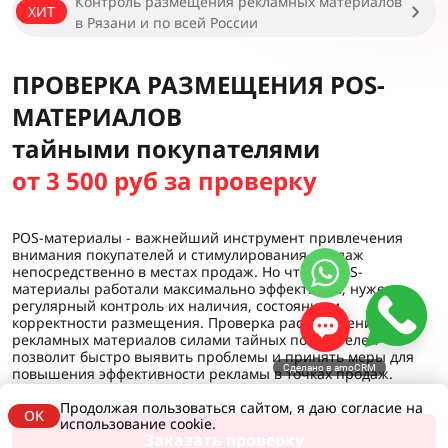
Контроль размещения рекламных материалов
ХИТ
в Рязани и по всей России
ПРОВЕРКА РАЗМЕЩЕНИЯ POS-
МАТЕРИАЛОВ
тайными покупателями
от 3 500 руб за проверку
POS-материалы - важнейший инструмент привлечения
внимания покупателей и стимулирования продаж
непосредственно в местах продаж. Но чтобы POS-
материалы работали максимально эффективно, нужен
регулярный контроль их наличия, состояния и
корректности размещения. Проверка расположения
рекламных материалов силами тайных покупателей
позволит быстро выявить проблемы и принять меры для
Сделано в amoCRM
повышения эффективности рекламы в точках продаж.
Продолжая пользоваться сайтом, я даю согласие на
OK
использование cookie.
Заказать проверку