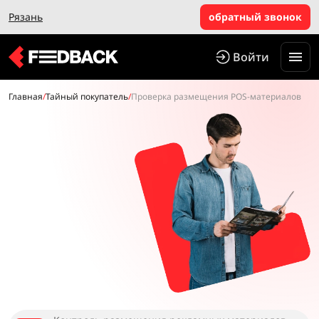
Рязань
обратный звонок
Войти
Главная
/
Тайный покупатель
/
Проверка размещения POS-материалов