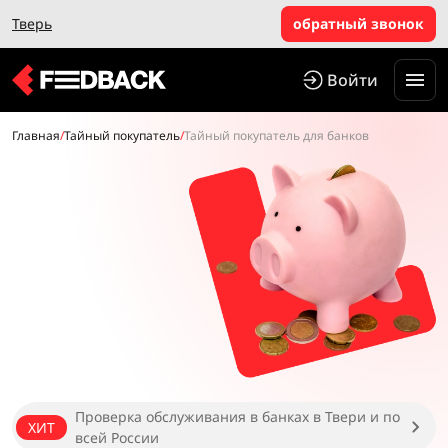
Тверь
обратный звонок
Войти
Главная
/
Тайный покупатель
/
Тайный покупатель для банков
Проверка обслуживания в банках в Твери и по
ХИТ
всей России