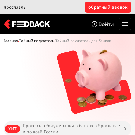
Ярославль
обратный звонок
Войти
Главная
/
Тайный покупатель
/
Тайный покупатель для банков
Проверка обслуживания в банках в Ярославле
ХИТ
и по всей России