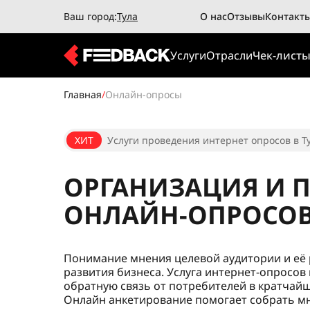
Ваш город:
Тула
О нас
Отзывы
Контакт
Услуги
Отрасли
Чек-лист
Главная
/
Онлайн-опросы
ХИТ
Услуги проведения интернет опросов в Ту
ОРГАНИЗАЦИЯ И 
ОНЛАЙН-ОПРОСО
Понимание мнения целевой аудитории и её 
развития бизнеса. Услуга интернет-опросов
обратную связь от потребителей в кратчай
Онлайн анкетирование помогает собрать мн