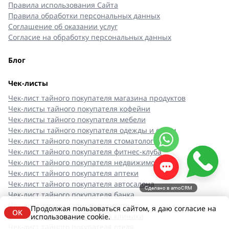
Правила использования Сайта
Правила обработки персональных данных
Соглашение об оказании услуг
Согласие на обработку персональных данных
Блог
Чек-листы
Чек-лист тайного покупателя магазина продуктов
Чек-листы тайного покупателя кофейни
Чек-листы тайного покупателя мебели
Чек-листы тайного покупателя одежды и обуви
Чек-лист тайного покупателя стоматологии
Чек-лист тайного покупателя фитнес-клуба
Чек-лист тайного покупателя недвижимости
Чек-лист тайного покупателя аптеки
Чек-лист тайного покупателя автосалона
Сделано в amoCRM
Чек-лист тайного покупателя банка
Чек-лист звонка тайного покупателя
Продолжая пользоваться сайтом, я даю согласие на
OK
Чек-лист тайного покупателя клиники
использование cookie.
Чек-лист тайного покупателя отеля