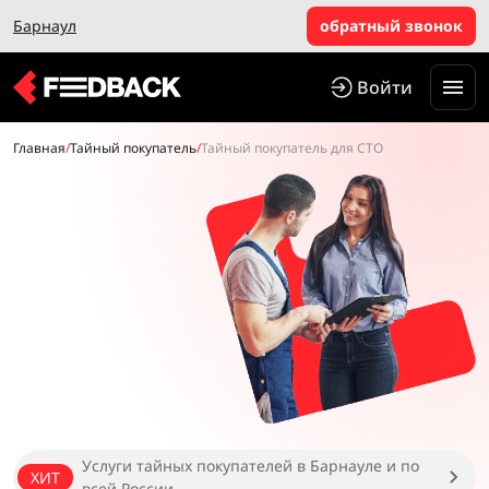
Барнаул
обратный звонок
Войти
Главная
/
Тайный покупатель
/
Тайный покупатель для СТО
Услуги тайных покупателей в Барнауле и по
ХИТ
всей России