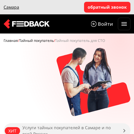
Самара
обратный звонок
Войти
Главная
/
Тайный покупатель
/
Тайный покупатель для СТО
Услуги тайных покупателей в Самаре и по
ХИТ
всей России