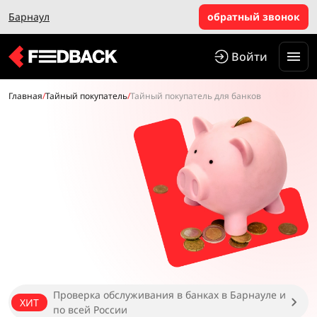
Барнаул
обратный звонок
Войти
Главная
/
Тайный покупатель
/
Тайный покупатель для банков
Проверка обслуживания в банках в Барнауле и
ХИТ
по всей России