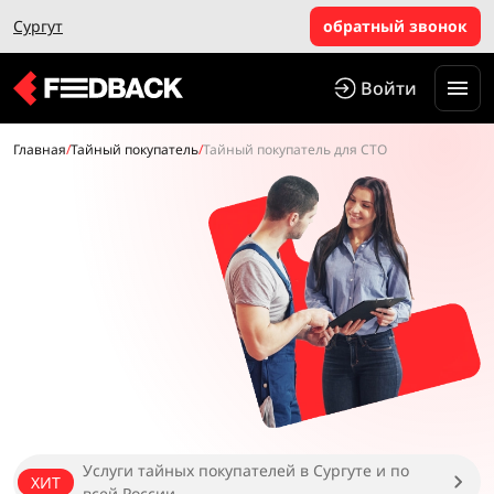
Сургут
обратный звонок
Войти
Главная
/
Тайный покупатель
/
Тайный покупатель для СТО
Услуги тайных покупателей в Сургуте и по
ХИТ
всей России