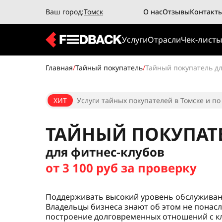
Ваш город:
Томск
О нас
Отзывы
Контакт
Услуги
Отрасли
Чек-лист
Главная
/
Тайный покупатель
/
Тайный покупатель дл
ХИТ
Услуги тайных покупателей в Томске и по
ТАЙНЫЙ ПОКУПАТ
для фитнес-клубов
от 3 100 руб за проверку
Поддерживать высокий уровень обслуживани
Владельцы бизнеса знают об этом не понасл
построение долговременных отношений с кл