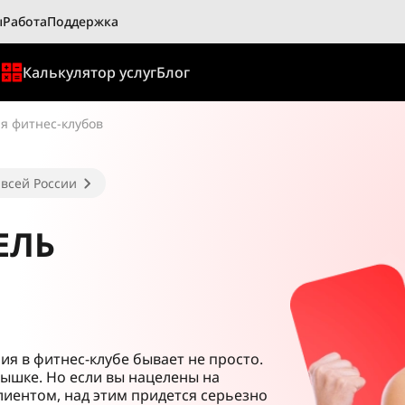
ы
Работа
Поддержка
ы
Калькулятор услуг
Блог
я фитнес-клубов
 всей России
ЕЛЬ
я в фитнес-клубе бывает не просто.
ышке. Но если вы нацелены на
иентом, над этим придется серьезно