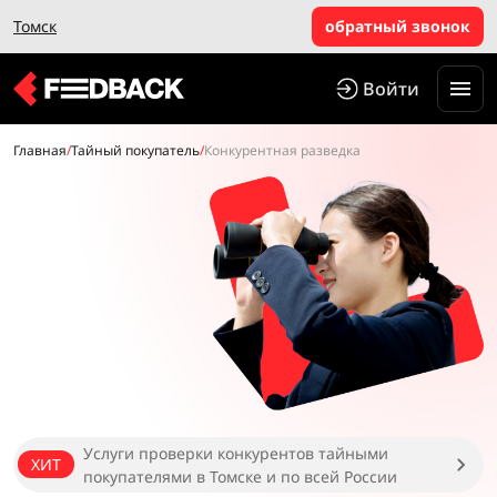
Томск
обратный звонок
Войти
Главная
/
Тайный покупатель
/
Конкурентная разведка
Услуги проверки конкурентов тайными
ХИТ
покупателями в Томске и по всей России