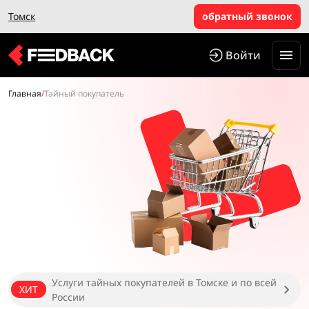
Томск
обратный звонок
Войти
Главная
/
Тайный покупатель
Услуги тайных покупателей в Томске и по всей
ХИТ
России