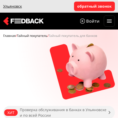
Ульяновск
обратный звонок
Войти
Главная
/
Тайный покупатель
/
Тайный покупатель для банков
Проверка обслуживания в банках в Ульяновске
ХИТ
и по всей России