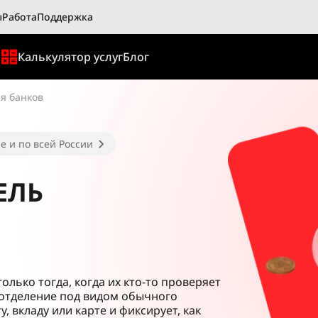
ы
Работа
Поддержка
ы
Калькулятор услуг
Блог
я банков
е и по всей России
ЕЛЬ
лько тогда, когда их кто-то проверяет
 отделение под видом обычного
, вкладу или карте и фиксирует, как