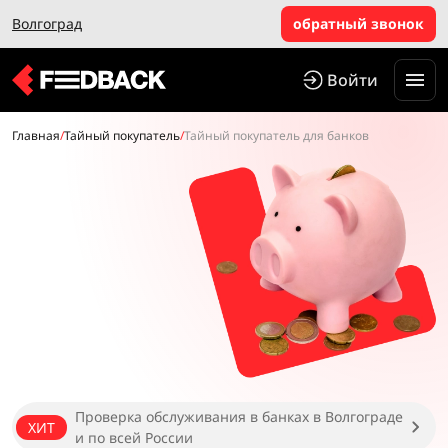
Волгоград
обратный звонок
Войти
Главная
/
Тайный покупатель
/
Тайный покупатель для банков
Проверка обслуживания в банках в Волгограде
ХИТ
и по всей России