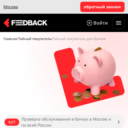
Москва
обратный звонок
Войти
Главная
/
Тайный покупатель
/
Тайный покупатель для банков
Проверка обслуживания в банках в Москве и
ХИТ
по всей России