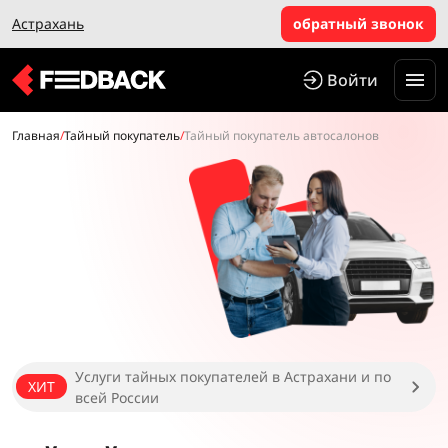
Астрахань
обратный звонок
Войти
Главная
/
Тайный покупатель
/
Тайный покупатель автосалонов
Услуги тайных покупателей в Астрахани и по
ХИТ
всей России