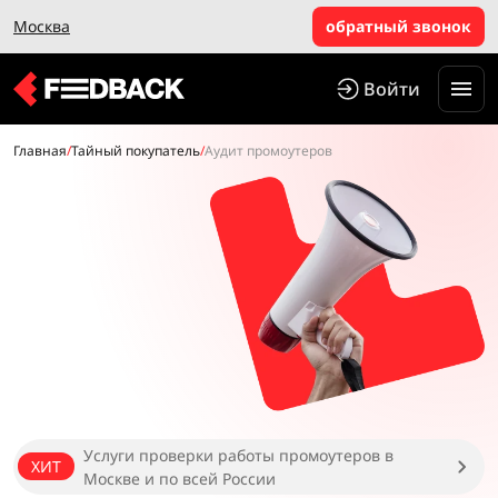
Москва
обратный звонок
Войти
Главная
/
Тайный покупатель
/
Аудит промоутеров
Услуги проверки работы промоутеров в
ХИТ
Москве и по всей России