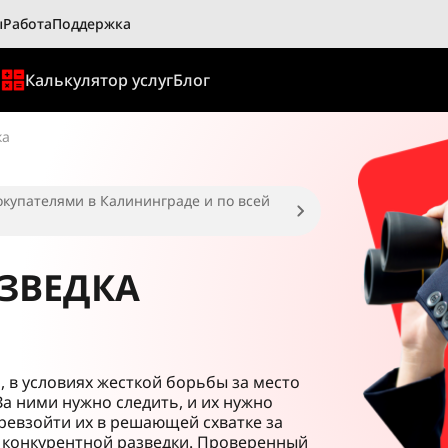
ы
Работа
Поддержка
ы
Калькулятор услуг
Блог
ка
окупателями в Калининграде и по всей
ЗВЕДКА
, в условиях жесткой борьбы за место
За ними нужно следить, и их нужно
превзойти их в решающей схватке за
а конкурентной разведки. Проверенный