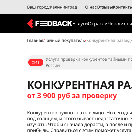
Ваш город:
Калининград
О нас
Отзывы
Контакт
Услуги
Отрасли
Чек-лист
Главная
/
Тайный покупатель
/
Конкурентная развед
Услуги проверки конкурентов тайными п
ХИТ
России
КОНКУРЕНТНАЯ РА
от 3 900 руб за проверку
Конкурентов нужно знать в лицо. Но сегодня
под солнцем, и этого бывает недостаточно. 
изучать. Чтобы сначала дорасти, а после и 
прибыль. Справиться с этим поможет услуг