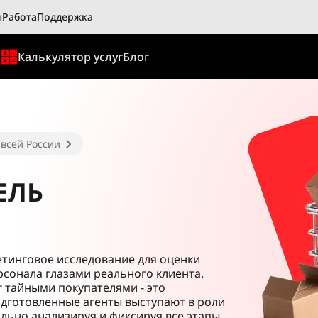
ы
Работа
Поддержка
ы
Калькулятор услуг
Блог
 всей России
ЕЛЬ
кетинговое исследование для оценки
рсонала глазами реального клиента.
 тайными покупателями - это
одготовленные агенты выступают в роли
льно анализируя и фиксируя все этапы