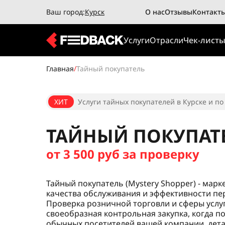
Ваш город:
Курск
О нас
Отзывы
Контакт
Услуги
Отрасли
Чек-лист
Главная
/
Тайный покупатель
ХИТ
Услуги тайных покупателей в Курске и по
ТАЙНЫЙ ПОКУПАТ
от 3 500 руб за проверку
Тайный покупатель (Mystery Shopper) - мар
качества обслуживания и эффективности пе
Проверка розничной торговли и сферы услуг
своеобразная контрольная закупка, когда п
обычных посетителей вашей компании, дета