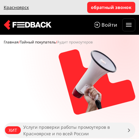
Красноярск
обратный звонок
Войти
Главная
/
Тайный покупатель
/
Аудит промоутеров
Услуги проверки работы промоутеров в
ХИТ
Красноярске и по всей России