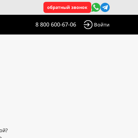
обратный звонок
8 800 600-67-06
Войти
ой?
о