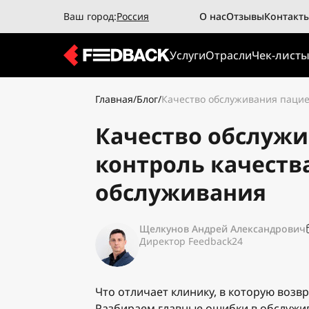
Ваш город:
Россия
О нас
Отзывы
Контакт
Услуги
Отрасли
Чек-лист
Главная
/
Блог
/
Качество обслуживания пацие
Качество обслуж
контроль качеств
обслуживания
Щелкунов Андрей Александрович
Директор Feedback24
Что отличает клинику, в которую возв
Разбираем главные ошибки в обслужи